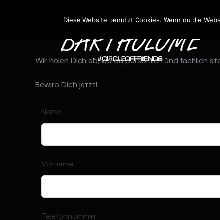
Wir stellen ein!!!
Zum
Inhalt
Diese Website benutzt Cookies. Wenn du die Websi
springen
Wir suchen Dich!
Wir holen Dich ab, wo du persönlich und fachlich st
Bewirb Dich jetzt!
Lass
Name
dieses
Feld
leer
Vorname
Telefonnummer