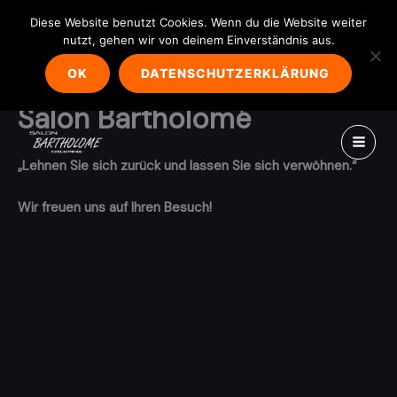
Diese Website benutzt Cookies. Wenn du die Website weiter
Warning
: Undefined property: WP_Error::$term_id in
nutzt, gehen wir von deinem Einverständnis aus.
/var/www/s4web198/apps/webseite2/wp-
content/plugins/surecart/app/helpers/collection-helpers.php
on
OK
DATENSCHUTZERKLÄRUNG
line
26
Salon Bartholomé
Zum
Inhalt
springen
„Lehnen Sie sich zurück und lassen Sie sich verwöhnen.“
Wir freuen uns auf Ihren Besuch!