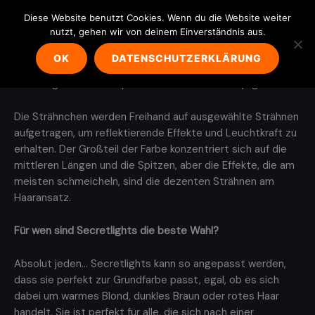
Secretlights
Zum
Diese Website benutzt Cookies. Wenn du die Website weiter
Inhalt
nutzt, gehen wir von deinem Einverständnis aus.
springen
Was sind Secretlights?
OK
DATENSCHUTZERKLÄRUNG
Secretlights ist eine spezielle Technik der Balayage!
Die Strähnchen werden Freihand auf ausgewählte Strähnen
aufgetragen, um reflektierende Effekte und Leuchtkraft zu
erhalten. Der Großteil der Farbe konzentriert sich auf die
mittleren Längen und die Spitzen, aber die Effekte, die am
meisten schmeicheln, sind die dezenten Strähnen am
Haaransatz.
Für wen sind Secretlights die beste Wahl?
Absolut jeden… Secretlights kann so angepasst werden,
dass sie perfekt zur Grundfarbe passt, egal, ob es sich
dabei um warmes Blond, dunkles Braun oder rotes Haar
handelt. Sie ist perfekt für alle, die sich nach einer