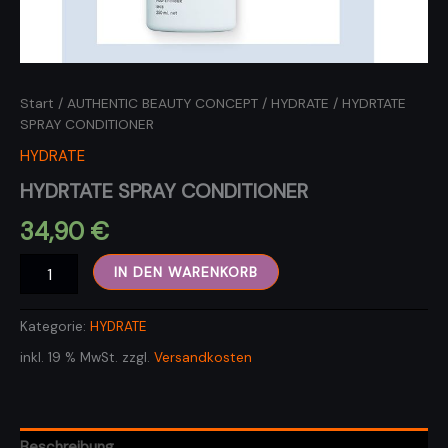
Start
/
AUTHENTIC BEAUTY CONCEPT
/
HYDRATE
/ HYDRTATE
SPRAY CONDITIONER
HYDRATE
HYDRTATE SPRAY CONDITIONER
34,90
€
HYDRTATE
IN DEN WARENKORB
SPRAY
CONDITIONER
Menge
Kategorie:
HYDRATE
inkl. 19 % MwSt.
zzgl.
Versandkosten
Beschreibung