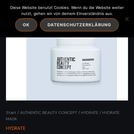
Zum
Diese Website benutzt Cookies. Wenn du die Website weiter
Inhalt
nutzt, gehen wir von deinem Einverständnis aus.
springen
OK
DATENSCHUTZERKLÄRUNG
Start
/
AUTHENTIC BEAUTY CONCEPT
/
HYDRATE
/ HYDRATE
MASK
HYDRATE