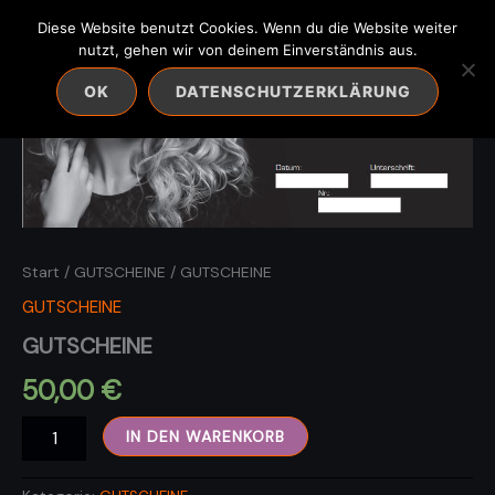
Zum
Diese Website benutzt Cookies. Wenn du die Website weiter
Inhalt
nutzt, gehen wir von deinem Einverständnis aus.
springen
OK
DATENSCHUTZERKLÄRUNG
Start
/
GUTSCHEINE
/ GUTSCHEINE
GUTSCHEINE
GUTSCHEINE
50,00
€
GUTSCHEINE
IN DEN WARENKORB
Menge