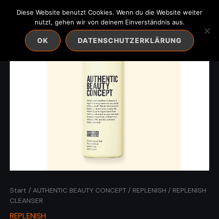
Zum
Diese Website benutzt Cookies. Wenn du die Website weiter
Inhalt
nutzt, gehen wir von deinem Einverständnis aus.
springen
OK
DATENSCHUTZERKLÄRUNG
Start
/
AUTHENTIC BEAUTY CONCEPT
/
REPLENISH
/ REPLENISH
CLEANSER
REPLENISH