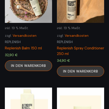
inkl. 19 % MwSt.
inkl. 19 % MwSt.
zzgl.
Versandkosten
zzgl.
Versandkosten
REPLENISH
REPLENISH
Replenish Balm 150 ml
Replenish Spray Conditioner
250 ml
32,90
€
34,90
€
IN DEN WARENKORB
IN DEN WARENKORB