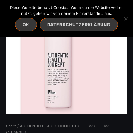
Zum
Diese Website benutzt Cookies. Wenn du die Website weiter
Inhalt
nutzt, gehen wir von deinem Einverständnis aus.
springen
OK
DATENSCHUTZERKLÄRUNG
Start
/
AUTHENTIC BEAUTY CONCEPT
/
GLOW
/ GLOW
CLEANSER