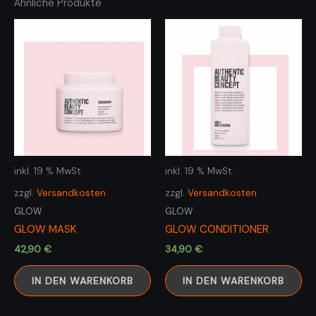
Ähnliche Produkte
inkl. 19 % MwSt.
inkl. 19 % MwSt.
zzgl.
Versandkosten
zzgl.
Versandkosten
GLOW
GLOW
GLOW MASK
GLOW CONDITIONER
42,90
€
34,90
€
IN DEN WARENKORB
IN DEN WARENKORB