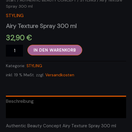
Start
/
AUTHENTIC BEAUTY CONCEPT
/
STYLING
/ Airy Texture
Spray 300 ml
STYLING
Airy Texture Spray 300 ml
32,90
€
Airy
IN DEN WARENKORB
Texture
Spray
300
Kategorie:
STYLING
ml
inkl. 19 % MwSt.
zzgl.
Versandkosten
Menge
Beschreibung
Rezensionen (0)
Authentic Beauty Concept Airy Texture Spray 300 ml