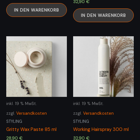
32,90
€
IN DEN WARENKORB
IN DEN WARENKORB
inkl. 19 % MwSt.
inkl. 19 % MwSt.
zzgl.
Versandkosten
zzgl.
Versandkosten
STYLING
STYLING
Gritty Wax Paste 85 ml
Working Hairspray 300 ml
28,90
€
32,90
€