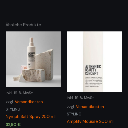
Ähnliche Produkte
inkl. 19 % MwSt.
inkl. 19 % MwSt.
zzgl.
Versandkosten
zzgl.
Versandkosten
STYLING
STYLING
Nymph Salt Spray 250 ml
Amplify Mousse 200 ml
32,90
€